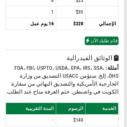
6
$25
1
$35
الإجمالي
$220
16 يوم عمل
قدّم طلبك الآن
الوثائق الفيدرالية
أمثلة:
FDA، FBI، USPTO، USDA، EPA، IRS، SSA،
DHS، إلخ. ستؤمن USACC التصديق من وزارة
الخارجية الأمريكية والتصديق النهائي من سفارة
الكويت في واشنطن. ختم الغرفة متاح عند الطلب.
الخدمة
الرسوم
المدة التقريبية
-
$140